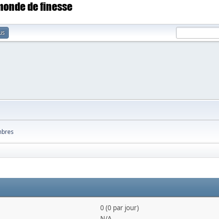
 monde de finesse
us
bres
0 (0 par jour)
N/A