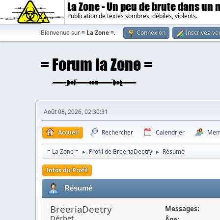
La Zone - Un peu de brute dans un
Publication de textes sombres, débiles, violents.
Bienvenue sur
= La Zone =
.
Connexion
Inscrivez-vo
Août 08, 2026, 02:30:31
Accueil
Rechercher
Calendrier
Mem
= La Zone =
Profil de BreeriaDeetry
Résumé
►
►
Infos du Profil
Résumé
BreeriaDeetry
Messages:
Déchet
Âge: