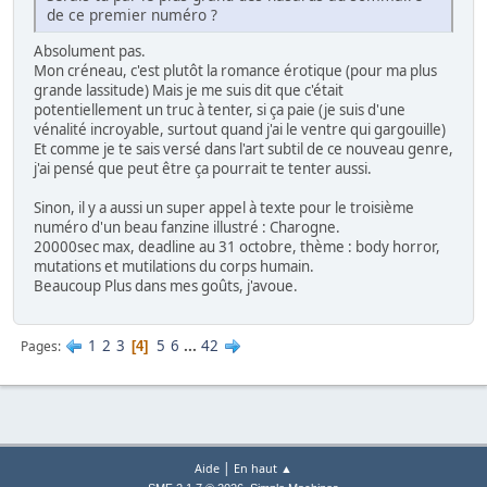
de ce premier numéro ?
Absolument pas.
Mon créneau, c'est plutôt la romance érotique (pour ma plus
grande lassitude) Mais je me suis dit que c'était
potentiellement un truc à tenter, si ça paie (je suis d'une
vénalité incroyable, surtout quand j'ai le ventre qui gargouille)
Et comme je te sais versé dans l'art subtil de ce nouveau genre,
j'ai pensé que peut être ça pourrait te tenter aussi.
Sinon, il y a aussi un super appel à texte pour le troisième
numéro d'un beau fanzine illustré : Charogne.
20000sec max, deadline au 31 octobre, thème : body horror,
mutations et mutilations du corps humain.
Beaucoup Plus dans mes goûts, j'avoue.
1
2
3
5
6
...
42
Pages
4
|
Aide
En haut ▲