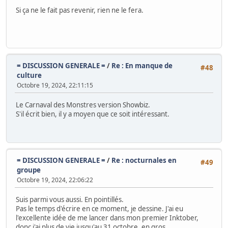
Si ça ne le fait pas revenir, rien ne le fera.
= DISCUSSION GENERALE =
/
Re : En manque de
#48
culture
Octobre 19, 2024, 22:11:15
Le Carnaval des Monstres version Showbiz.
S'il écrit bien, il y a moyen que ce soit intéressant.
= DISCUSSION GENERALE =
/
Re : nocturnales en
#49
groupe
Octobre 19, 2024, 22:06:22
Suis parmi vous aussi. En pointillés.
Pas le temps d'écrire en ce moment, je dessine. J'ai eu
l'excellente idée de me lancer dans mon premier Inktober,
donc j'ai plus de vie jusqu'au 31 octobre, en gros.