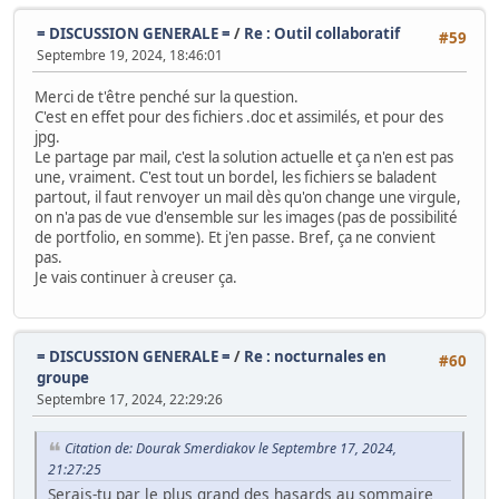
= DISCUSSION GENERALE =
/
Re : Outil collaboratif
#59
Septembre 19, 2024, 18:46:01
Merci de t'être penché sur la question.
C'est en effet pour des fichiers .doc et assimilés, et pour des
jpg.
Le partage par mail, c'est la solution actuelle et ça n'en est pas
une, vraiment. C'est tout un bordel, les fichiers se baladent
partout, il faut renvoyer un mail dès qu'on change une virgule,
on n'a pas de vue d'ensemble sur les images (pas de possibilité
de portfolio, en somme). Et j'en passe. Bref, ça ne convient
pas.
Je vais continuer à creuser ça.
= DISCUSSION GENERALE =
/
Re : nocturnales en
#60
groupe
Septembre 17, 2024, 22:29:26
Citation de: Dourak Smerdiakov le Septembre 17, 2024,
21:27:25
Serais-tu par le plus grand des hasards au sommaire