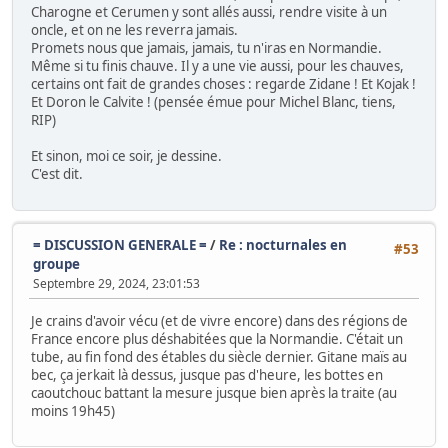
Charogne et Cerumen y sont allés aussi, rendre visite à un
oncle, et on ne les reverra jamais.
Promets nous que jamais, jamais, tu n'iras en Normandie.
Même si tu finis chauve. Il y a une vie aussi, pour les chauves,
certains ont fait de grandes choses : regarde Zidane ! Et Kojak !
Et Doron le Calvite ! (pensée émue pour Michel Blanc, tiens,
RIP)
Et sinon, moi ce soir, je dessine.
C'est dit.
= DISCUSSION GENERALE =
/
Re : nocturnales en
#53
groupe
Septembre 29, 2024, 23:01:53
Je crains d'avoir vécu (et de vivre encore) dans des régions de
France encore plus déshabitées que la Normandie. C'était un
tube, au fin fond des étables du siècle dernier. Gitane maïs au
bec, ça jerkait là dessus, jusque pas d'heure, les bottes en
caoutchouc battant la mesure jusque bien après la traite (au
moins 19h45)