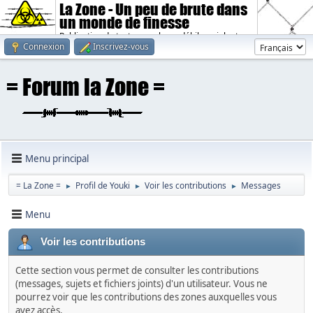
La Zone - Un peu de brute dans
un monde de finesse
Publication de textes sombres, débiles, violents.
Connexion
Inscrivez-vous
Menu principal
= La Zone =
Profil de Youki
Voir les contributions
Messages
►
►
►
Menu
Voir les contributions
Cette section vous permet de consulter les contributions
(messages, sujets et fichiers joints) d'un utilisateur. Vous ne
pourrez voir que les contributions des zones auxquelles vous
avez accès.