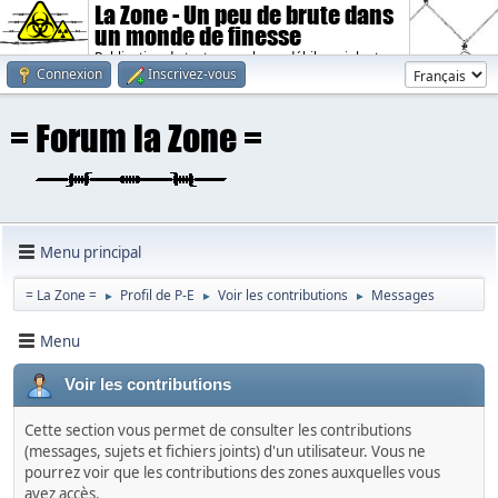
La Zone - Un peu de brute dans
un monde de finesse
Publication de textes sombres, débiles, violents.
Connexion
Inscrivez-vous
Menu principal
= La Zone =
Profil de P-E
Voir les contributions
Messages
►
►
►
Menu
Voir les contributions
Cette section vous permet de consulter les contributions
(messages, sujets et fichiers joints) d'un utilisateur. Vous ne
pourrez voir que les contributions des zones auxquelles vous
avez accès.