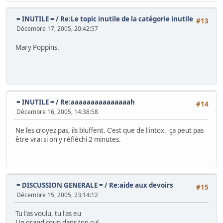
= INUTILE =
/
Re:Le topic inutile de la catégorie inutile
#13
Décembre 17, 2005, 20:42:57
Mary Poppins.
= INUTILE =
/
Re:aaaaaaaaaaaaaaah
#14
Décembre 16, 2005, 14:38:58
Ne les croyez pas, ils bluffent. C'est que de l'intox. ça peut pas
être vrai si on y réfléchi 2 minutes.
= DISCUSSION GENERALE =
/
Re:aide aux devoirs
#15
Décembre 15, 2005, 23:14:12
Tu l'as voulu, tu l'as eu
Un grand coup dans ton cul.