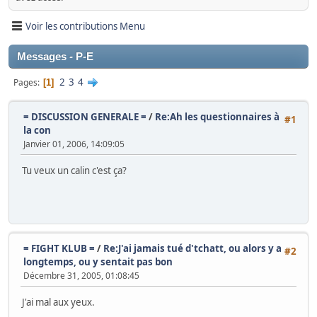
Voir les contributions Menu
Messages - P-E
2
3
4
Pages
1
= DISCUSSION GENERALE =
/
Re:Ah les questionnaires à
#1
la con
Janvier 01, 2006, 14:09:05
Tu veux un calin c'est ça?
= FIGHT KLUB =
/
Re:J'ai jamais tué d'tchatt, ou alors y a
#2
longtemps, ou y sentait pas bon
Décembre 31, 2005, 01:08:45
J'ai mal aux yeux.