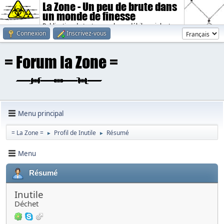
La Zone - Un peu de brute dans
un monde de finesse
Publication de textes sombres, débiles, violents.
Connexion
Inscrivez-vous
Menu principal
= La Zone =
Profil de Inutile
Résumé
►
►
Menu
Résumé
Inutile
Déchet