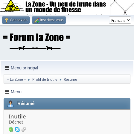
La Zone - Un peu de brute dans
un monde de finesse
Publication de textes sombres, débiles, violents.
Connexion
Inscrivez-vous
Menu principal
= La Zone =
Profil de Inutile
Résumé
►
►
Menu
Résumé
Inutile
Déchet