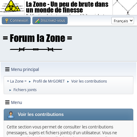
La Zone - Un peu de brute dans
un monde de finesse
Publication de textes sombres, débiles, violents.
Connexion
Inscrivez-vous
Menu principal
= La Zone =
Profil de MrGORET
Voir les contributions
►
►
Fichiers joints
►
Menu
Voir les contributions
Cette section vous permet de consulter les contributions
(messages, sujets et fichiers joints) d'un utilisateur. Vous ne