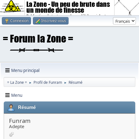
La Zone - Un peu de brute dans
un monde de finesse
Publication de textes sombres, débiles, violents.
Connexion
Inscrivez-vous
Menu principal
= La Zone =
Profil de Funram
Résumé
►
►
Menu
Résumé
Funram
Adepte