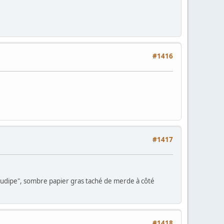
#1416
#1417
eudipe", sombre papier gras taché de merde à côté
#1418