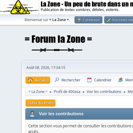
La Zone - Un peu de brute dans un
Publication de textes sombres, débiles, violents.
Bienvenue sur
= La Zone =
.
Connexion
Inscrivez-vo
Août 08, 2026, 17:34:15
Accueil
Rechercher
Calendrier
Mem
= La Zone =
Profil de 400asa
Voir les contributions
Me
►
►
►
Infos du Profil
Voir les contributions
Cette section vous permet de consulter les contributions (
accès.