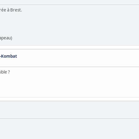
irée à Brest.
hapeau)
n-Kombat
ible ?