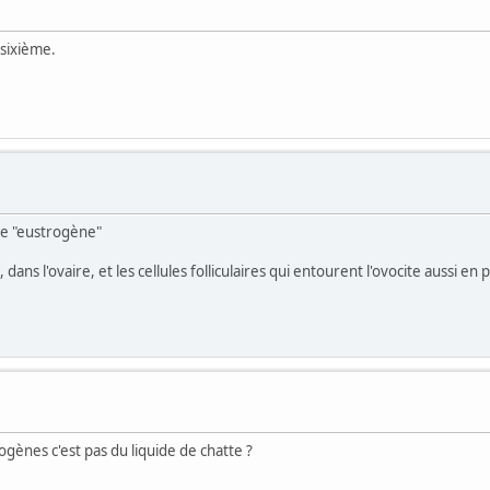
 sixième.
nce "eustrogène"
dans l'ovaire, et les cellules folliculaires qui entourent l'ovocite aussi en
rogènes c'est pas du liquide de chatte ?