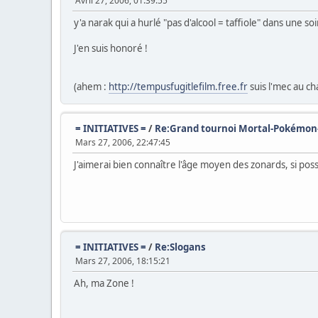
Avril 27, 2006, 01:39:55
y'a narak qui a hurlé "pas d'alcool = taffiole" dans une so
J'en suis honoré !
(ahem :
http://tempusfugitlefilm.free.fr
suis l'mec au c
= INITIATIVES =
/
Re:Grand tournoi Mortal-Pokémo
Mars 27, 2006, 22:47:45
J'aimerai bien connaître l'âge moyen des zonards, si poss
= INITIATIVES =
/
Re:Slogans
Mars 27, 2006, 18:15:21
Ah, ma Zone !