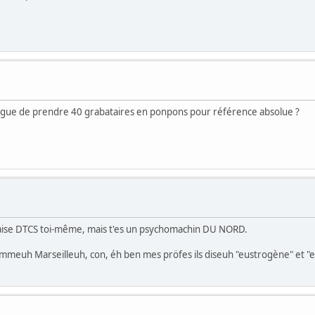
argue de prendre 40 grabataires en ponpons pour référence absolue ?
nçaise DTCS toi-même, mais t'es un psychomachin DU NORD.
mmeuh Marseilleuh, con, éh ben mes pröfes ils diseuh "eustrogène" et "