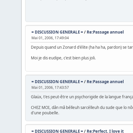
= DISCUSSION GENERALE =
/
Re:Passage annuel
Mai 01, 2006, 17:49:04
Depuis quand un Zonard d'élite (ha ha ha, pardon) se t
Moi je dis eudipe, c'est bien plus joli.
= DISCUSSION GENERALE =
/
Re:Passage annuel
Mai 01, 2006, 17:43:57
Glaüx, t'es peut-être un psychorigide de la langue fra
CHEZ MOI, dân mâ bélleuh sarcélleuh du sude que lo nô
d'une poubelle.
= DISCUSSION GENERALE =
/
Re:Perfect, I love it