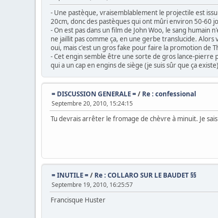
- Une pastèque, vraisemblablement le projectile est iss
20cm, donc des pastèques qui ont mûri environ 50-60 jo
- On est pas dans un film de John Woo, le sang humain n'
ne jaillit pas comme ça, en une gerbe translucide. Alors
oui, mais c'est un gros fake pour faire la promotion de
- Cet engin semble être une sorte de gros lance-pierre p
qui a un cap en engins de siège (je suis sûr que ça exist
= DISCUSSION GENERALE =
/
Re : confessional
Septembre 20, 2010, 15:24:15
Tu devrais arrêter le fromage de chèvre à minuit. Je sais
= INUTILE =
/
Re : COLLARO SUR LE BAUDET §§
Septembre 19, 2010, 16:25:57
Francisque Huster