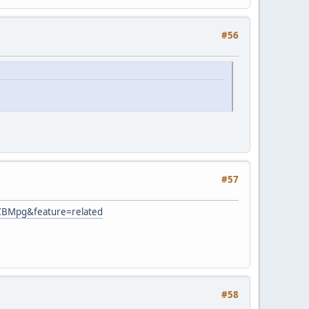
#56
#57
jZBMpg&feature=related
#58