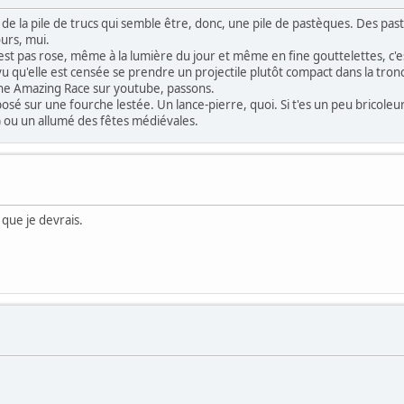
u de la pile de trucs qui semble être, donc, une pile de pastèques. Des p
urs, mui.
est pas rose, même à la lumière du jour et même en fine gouttelettes, c'es
 vu qu'elle est censée se prendre un projectile plutôt compact dans la tr
 The Amazing Race sur youtube, passons.
osé sur une fourche lestée. Un lance-pierre, quoi. Si t'es un peu bricoleu
e) ou un allumé des fêtes médiévales.
 que je devrais.