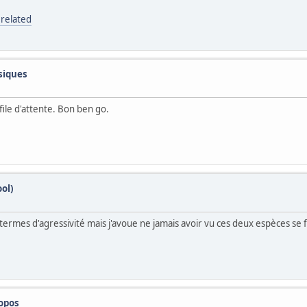
related
ssiques
file d'attente. Bon ben go.
ol)
 termes d'agressivité mais j'avoue ne jamais avoir vu ces deux espèces se fr
topos