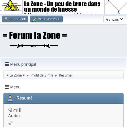
La Zone - Un peu de brute dans
un monde de finesse
Publication de textes sombres, débiles, violents.
Connexion
Inscrivez-vous
Menu principal
= La Zone =
Profil de Simili
Résumé
►
►
Menu
Résumé
Simili
Addict