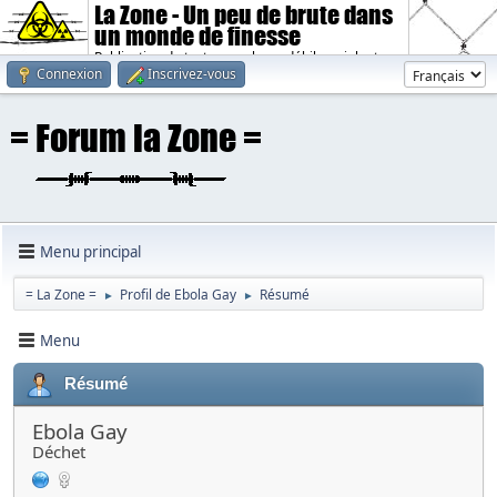
La Zone - Un peu de brute dans
un monde de finesse
Publication de textes sombres, débiles, violents.
Connexion
Inscrivez-vous
Menu principal
= La Zone =
Profil de Ebola Gay
Résumé
►
►
Menu
Résumé
Ebola Gay
Déchet