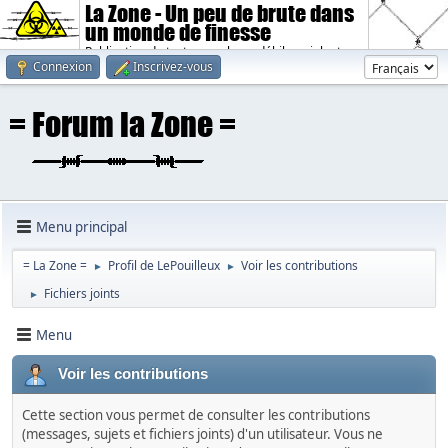
La Zone - Un peu de brute dans
un monde de finesse
Publication de textes sombres, débiles, violents.
Connexion
Inscrivez-vous
Menu principal
= La Zone =
Profil de LePouilleux
Voir les contributions
►
►
Fichiers joints
►
Menu
Voir les contributions
Cette section vous permet de consulter les contributions
(messages, sujets et fichiers joints) d'un utilisateur. Vous ne