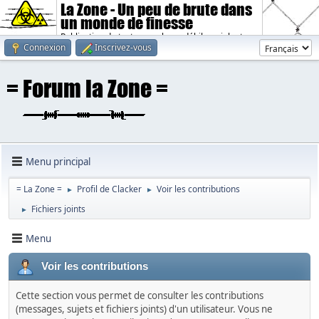
La Zone - Un peu de brute dans
un monde de finesse
Publication de textes sombres, débiles, violents.
Connexion
Inscrivez-vous
Menu principal
= La Zone =
Profil de Clacker
Voir les contributions
►
►
Fichiers joints
►
Menu
Voir les contributions
Cette section vous permet de consulter les contributions
(messages, sujets et fichiers joints) d'un utilisateur. Vous ne