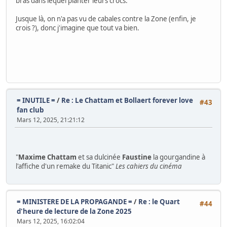
bras dans lequel planter leurs crocs.
Jusque là, on n'a pas vu de cabales contre la Zone (enfin, je
crois ?), donc j'imagine que tout va bien.
= INUTILE =
/
Re : Le Chattam et Bollaert forever love
#43
fan club
Mars 12, 2025, 21:21:12
"
Maxime Chattam
et sa dulcinée
Faustine
la gourgandine à
l'affiche d'un remake du Titanic"
Les cahiers du cinéma
= MINISTERE DE LA PROPAGANDE =
/
Re : le Quart
#44
d'heure de lecture de la Zone 2025
Mars 12, 2025, 16:02:04