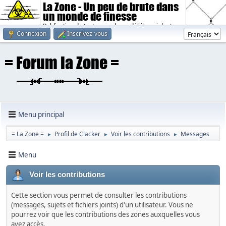
La Zone - Un peu de brute dans
un monde de finesse
Publication de textes sombres, débiles, violents.
Connexion
Inscrivez-vous
Menu principal
= La Zone =
Profil de Clacker
Voir les contributions
Messages
►
►
►
Menu
Voir les contributions
Cette section vous permet de consulter les contributions
(messages, sujets et fichiers joints) d'un utilisateur. Vous ne
pourrez voir que les contributions des zones auxquelles vous
avez accès.