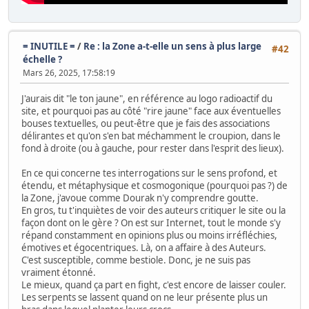
= INUTILE =
/
Re : la Zone a-t-elle un sens à plus large
#42
échelle ?
Mars 26, 2025, 17:58:19
J'aurais dit "le ton jaune", en référence au logo radioactif du
site, et pourquoi pas au côté "rire jaune" face aux éventuelles
bouses textuelles, ou peut-être que je fais des associations
délirantes et qu'on s'en bat méchamment le croupion, dans le
fond à droite (ou à gauche, pour rester dans l'esprit des lieux).
En ce qui concerne tes interrogations sur le sens profond, et
étendu, et métaphysique et cosmogonique (pourquoi pas ?) de
la Zone, j'avoue comme Dourak n'y comprendre goutte.
En gros, tu t'inquiètes de voir des auteurs critiquer le site ou la
façon dont on le gère ? On est sur Internet, tout le monde s'y
répand constamment en opinions plus ou moins irréfléchies,
émotives et égocentriques. Là, on a affaire à des Auteurs.
C'est susceptible, comme bestiole. Donc, je ne suis pas
vraiment étonné.
Le mieux, quand ça part en fight, c'est encore de laisser couler.
Les serpents se lassent quand on ne leur présente plus un