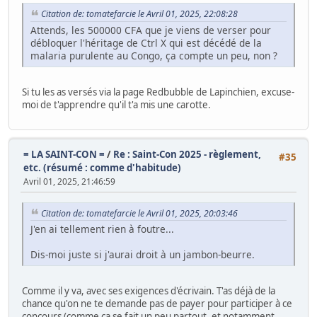
Citation de: tomatefarcie le Avril 01, 2025, 22:08:28
Attends, les 500000 CFA que je viens de verser pour
débloquer l'héritage de Ctrl X qui est décédé de la
malaria purulente au Congo, ça compte un peu, non ?
Si tu les as versés via la page Redbubble de Lapinchien, excuse-
moi de t'apprendre qu'il t'a mis une carotte.
= LA SAINT-CON =
/
Re : Saint-Con 2025 - règlement,
#35
etc. (résumé : comme d'habitude)
Avril 01, 2025, 21:46:59
Citation de: tomatefarcie le Avril 01, 2025, 20:03:46
J'en ai tellement rien à foutre...
Dis-moi juste si j'aurai droit à un jambon-beurre.
Comme il y va, avec ses exigences d'écrivain. T'as déjà de la
chance qu'on ne te demande pas de payer pour participer à ce
concours (comme ça se fait un peu partout, et notamment