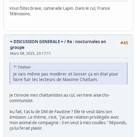
Vous fûtes brave, camarade Lapin. Dans le cul, France
Télévisions.
= DISCUSSION GENERALE =
/
Re : nocturnales en
#45
groupe
Mars 08, 2025, 23:17:11
Citation
Je vais même pas modérer et laisser ça en état pour
faire fuir les lecteurs de Maxime Chattam.
Je t'envoie mes chattamistes au cul, vermine anarcho-
communiste.
Au fait, t'as lu de DM de Faustine ? Elle te veut dans son
émission. Le thème, c'est, "j'ai une relation privilégiée avec
mon animal de compagnie : il en veut à mes couilles." Réponds,
ça lui ferait plaisir.