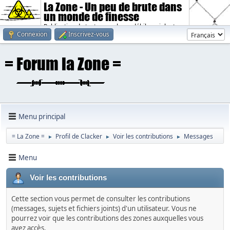
La Zone - Un peu de brute dans
un monde de finesse
Publication de textes sombres, débiles, violents.
Connexion
Inscrivez-vous
Menu principal
= La Zone =
Profil de Clacker
Voir les contributions
Messages
►
►
►
Menu
Voir les contributions
Cette section vous permet de consulter les contributions
(messages, sujets et fichiers joints) d'un utilisateur. Vous ne
pourrez voir que les contributions des zones auxquelles vous
avez accès.