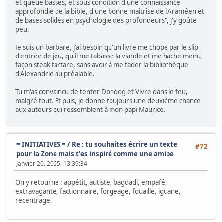
et queue basses, et sous condition d'une connaissance
approfondie de la bible, d'une bonne maîtrise de l'Araméen et
de bases solides en psychologie des profondeurs", j'y goûte
peu.
Je suis un barbare, j'ai besoin qu'un livre me chope par le slip
d'entrée de jeu, qu'il me tabasse la viande et me hache menu
façon steak tartare, sans avoir à me fader la bibliothèque
d'Alexandrie au préalable.
Tu m'as convaincu de tenter Dondog et Vivre dans le feu,
malgré tout. Et puis, je donne toujours une deuxième chance
aux auteurs qui ressemblent à mon papi Maurice.
= INITIATIVES =
/
Re : tu souhaites écrire un texte
#72
pour la Zone mais t'es inspiré comme une amibe
Janvier 20, 2025, 13:39:34
On y retourne : appétit, autiste, bagdadi, empafé,
extravagante, factionnaire, forgeage, fouaille, iguane,
recentrage.