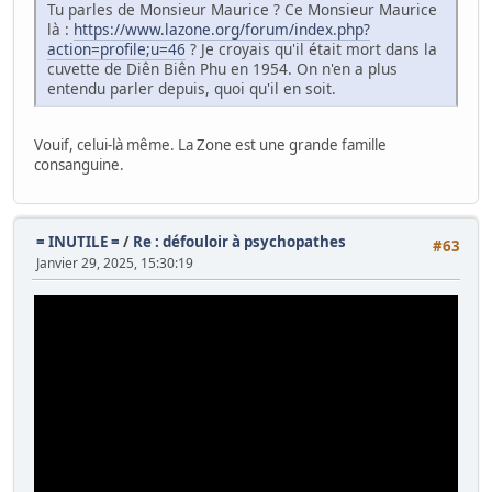
Tu parles de Monsieur Maurice ? Ce Monsieur Maurice
là :
https://www.lazone.org/forum/index.php?
action=profile;u=46
? Je croyais qu'il était mort dans la
cuvette de Diên Biên Phu en 1954. On n'en a plus
entendu parler depuis, quoi qu'il en soit.
Vouif, celui-là même. La Zone est une grande famille
consanguine.
= INUTILE =
/
Re : défouloir à psychopathes
#63
Janvier 29, 2025, 15:30:19