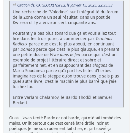
Citation de: CAPSLOCKENSPIEL le Janvier 15, 2025, 22:35:53
Une recherche de "Volodine" sur l'intégralité du forum
de la Zone donne un seul résultat, dans un post de
Kwizera d'il y a environ cent cinquante ans.
Pourtant y a pas plus zonard que ça et vous allez tout
lire dans les trois jours, à commencer par
Terminus
Radieux
parce que c'est le plus abouti, en continuant
par
Dondog
parce que c'est le plus glauque, en prenant
une petite dose de
Vivre dans le feu
parce que c'est un
exemple de projet littéraire direct et sobre et
parfaitement net, et en saupoudrant des
Slogans
de
Maria Soudaïeva parce qu'à part les listes d'herbes
imaginaires de la steppe qu'on trouve dans je sais plus
quel autre livre, c'est le machin le plus barré que j'aie
lu chez lui.
Entre Varlam Chalamov, le Bardo Thodöl et Samuel
Beckett.
Ouais. J'avais tenté Bardo or not bardo, qui m'était tombé des
mains. On lit partout que c'est censé être drôle, noir et
poétique. Je me suis rudement fait chier, et j'ai trouvé ça