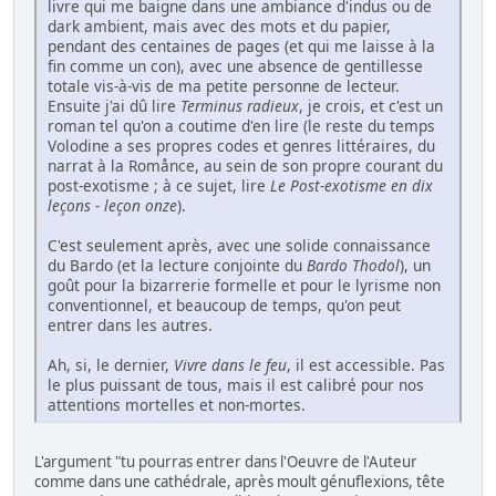
livre qui me baigne dans une ambiance d'indus ou de
dark ambient, mais avec des mots et du papier,
pendant des centaines de pages (et qui me laisse à la
fin comme un con), avec une absence de gentillesse
totale vis-à-vis de ma petite personne de lecteur.
Ensuite j'ai dû lire
Terminus radieux
, je crois, et c'est un
roman tel qu'on a coutime d'en lire (le reste du temps
Volodine a ses propres codes et genres littéraires, du
narrat à la Romånce, au sein de son propre courant du
post-exotisme ; à ce sujet, lire
Le Post-exotisme en dix
leçons - leçon onze
).
C'est seulement après, avec une solide connaissance
du Bardo (et la lecture conjointe du
Bardo Thodol
), un
goût pour la bizarrerie formelle et pour le lyrisme non
conventionnel, et beaucoup de temps, qu'on peut
entrer dans les autres.
Ah, si, le dernier,
Vivre dans le feu
, il est accessible. Pas
le plus puissant de tous, mais il est calibré pour nos
attentions mortelles et non-mortes.
L'argument "tu pourras entrer dans l'Oeuvre de l'Auteur
comme dans une cathédrale, après moult génuflexions, tête