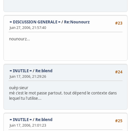
= DISCUSSION GENERALE =
/
Re:Nounourz
#23
Juin 27, 2006, 21:57:40
nounourz...
= INUTILE =
/
Re:blend
#24
Juin 17, 2006, 21:29:26
ouèp sieur
mè c'est le mot passe partout. tout dépend le contexte dans
lequel tu l'utilise...
= INUTILE =
/
Re:blend
#25
Juin 17, 2006, 21:01:23