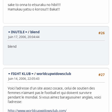
sake to onna to etsuraku no hibi!!!!
Hamukau yatsu o korosu!!! Baka!!!
= INUTILE =
/
blend
#26
Juin 17, 2006, 20:04:44
blend
= FIGHT KLUB =
/
worldcupwidowsclub
#27
Juin 14, 2006, 22:05:43
Voici l'adresse d'un site assez cocace, celui de soutien des
femmes n'aimant pas le football et qui doivent survivre
pendant le mondial. Si vous aimez baraguouiner anglais, voici
l'adresse:
http://www.worldcupwidowsclub.com/