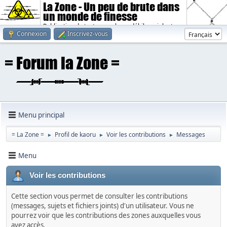
La Zone - Un peu de brute dans
un monde de finesse
Publication de textes sombres, débiles, violents.
Connexion
Inscrivez-vous
Menu principal
= La Zone =
Profil de kaoru
Voir les contributions
Messages
►
►
►
Menu
Voir les contributions
Cette section vous permet de consulter les contributions
(messages, sujets et fichiers joints) d'un utilisateur. Vous ne
pourrez voir que les contributions des zones auxquelles vous
avez accès.