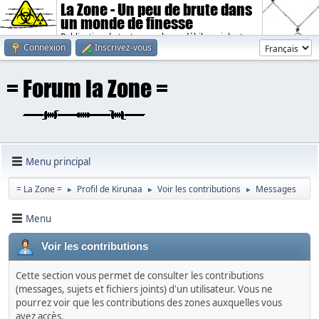
La Zone - Un peu de brute dans
un monde de finesse
Publication de textes sombres, débiles, violents.
Connexion
Inscrivez-vous
Menu principal
= La Zone =
Profil de Kirunaa
Voir les contributions
Messages
►
►
►
Menu
Voir les contributions
Cette section vous permet de consulter les contributions
(messages, sujets et fichiers joints) d'un utilisateur. Vous ne
pourrez voir que les contributions des zones auxquelles vous
avez accès.