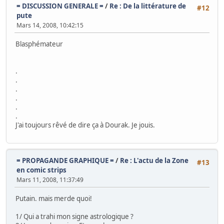
= DISCUSSION GENERALE =
/
Re : De la littérature de
#12
pute
Mars 14, 2008, 10:42:15
Blasphémateur
.
.
.
.
.
.
J'ai toujours rêvé de dire ça à Dourak. Je jouis.
= PROPAGANDE GRAPHIQUE =
/
Re : L'actu de la Zone
#13
en comic strips
Mars 11, 2008, 11:37:49
Putain. mais merde quoi!
1/ Qui a trahi mon signe astrologique ?