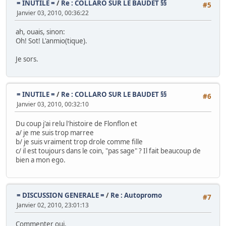
= INUTILE =
/
Re : COLLARO SUR LE BAUDET §§
#5
Janvier 03, 2010, 00:36:22
ah, ouais, sinon:
Oh! Sot! L'anmio(tique).
Je sors.
= INUTILE =
/
Re : COLLARO SUR LE BAUDET §§
#6
Janvier 03, 2010, 00:32:10
Du coup j'ai relu l'histoire de Flonflon et
a/ je me suis trop marree
b/ je suis vraiment trop drole comme fille
c/ il est toujours dans le coin, "pas sage" ? Il fait beaucoup de
bien a mon ego.
= DISCUSSION GENERALE =
/
Re : Autopromo
#7
Janvier 02, 2010, 23:01:13
Commenter oui.