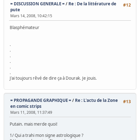
= DISCUSSION GENERALE =
/
Re : De la littérature de
#12
pute
Mars 14, 2008, 10:42:15
Blasphémateur
.
.
.
.
.
.
J'ai toujours rêvé de dire ça à Dourak. Je jouis.
= PROPAGANDE GRAPHIQUE =
/
Re : L'actu de la Zone
#13
en comic strips
Mars 11, 2008, 11:37:49
Putain. mais merde quoi!
1/ Qui a trahi mon signe astrologique ?