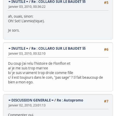
= INUTILE =
/
Re : COLLARO SUR LE BAUDET §§
#5
Janvier 03, 2010, 00:36:22
ah, ouais, sinon:
Oh! Sot! L'anmio(tique).
Je sors.
= INUTILE =
/
Re : COLLARO SUR LE BAUDET §§
#6
Janvier 03, 2010, 00:32:10
Du coup j'ai relu l'histoire de Flonflon et
a/ je me suis trop marree
b/ je suis vraiment trop drole comme fille
c/ il est toujours dans le coin, "pas sage" ? Il fait beaucoup de
bien a mon ego.
= DISCUSSION GENERALE =
/
Re : Autopromo
#7
Janvier 02, 2010, 23:01:13
Commenter oui.