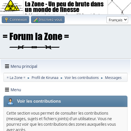
La Zone - Un peu de brute dans
un monde de finesse
Publication de textes sombres, débiles, violents.
Connexion
Inscrivez-vous
Menu principal
= La Zone =
Profil de Kirunaa
Voir les contributions
Messages
►
►
►
Menu
Voir les contributions
Cette section vous permet de consulter les contributions
(messages, sujets et fichiers joints) d'un utilisateur. Vous ne
pourrez voir que les contributions des zones auxquelles vous
avez accès.