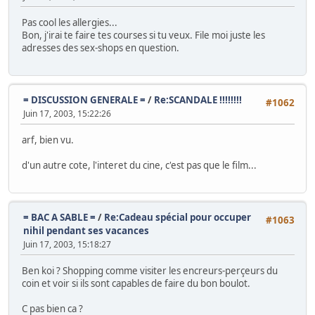
Pas cool les allergies...
Bon, j'irai te faire tes courses si tu veux. File moi juste les
adresses des sex-shops en question.
= DISCUSSION GENERALE =
/
Re:SCANDALE !!!!!!!!
#1062
Juin 17, 2003, 15:22:26
arf, bien vu.
d'un autre cote, l'interet du cine, c'est pas que le film...
= BAC A SABLE =
/
Re:Cadeau spécial pour occuper
#1063
nihil pendant ses vacances
Juin 17, 2003, 15:18:27
Ben koi ? Shopping comme visiter les encreurs-perçeurs du
coin et voir si ils sont capables de faire du bon boulot.
C pas bien ca ?