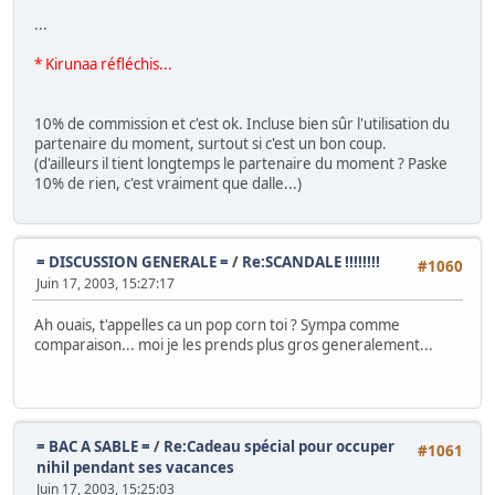
...
* Kirunaa réfléchis...
10% de commission et c'est ok. Incluse bien sûr l'utilisation du
partenaire du moment, surtout si c'est un bon coup.
(d'ailleurs il tient longtemps le partenaire du moment ? Paske
10% de rien, c'est vraiment que dalle...)
= DISCUSSION GENERALE =
/
Re:SCANDALE !!!!!!!!
#1060
Juin 17, 2003, 15:27:17
Ah ouais, t'appelles ca un pop corn toi ? Sympa comme
comparaison... moi je les prends plus gros generalement...
= BAC A SABLE =
/
Re:Cadeau spécial pour occuper
#1061
nihil pendant ses vacances
Juin 17, 2003, 15:25:03