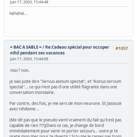
Juin 17, 2003, 15:44:48
héhéhé...
= BAC A SABLE =
/
Re:Cadeau spécial pour occuper
#1057
nihil pendant ses vacances
Juin 17, 2003, 15:44:08
moi ? non.
Je sais juste dire "Servus asinum spectat", et "Asinus servum
spectat"... ce qui n'est pas d'une utilité flagrante dans une
conversation mondaine.
Par contre, des fois, je me sers de mon neurone. Et j'associe
avec nihilisme...
(Me dit pas que le pseudo vient vraiment du fait qu'il est pas
capable de rien ?!?)(Dans ce cas, je change de bord
immédiatement pour venir te porter secours... voire je te
prete mon mec pour te divertir ! Si tu me le casses pas trop)