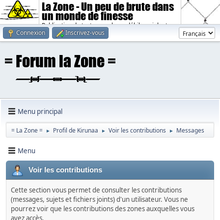
La Zone - Un peu de brute dans
un monde de finesse
Publication de textes sombres, débiles, violents.
Connexion
Inscrivez-vous
Menu principal
= La Zone =
Profil de Kirunaa
Voir les contributions
Messages
►
►
►
Menu
Voir les contributions
Cette section vous permet de consulter les contributions
(messages, sujets et fichiers joints) d'un utilisateur. Vous ne
pourrez voir que les contributions des zones auxquelles vous
avez accès.