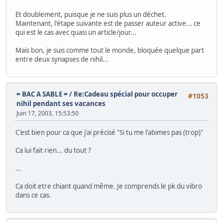
Et doublement, puisque je ne suis plus un déchet.
Maintenant, l'étape suivante est de passer auteur active... ce
qui est le cas avec quasi un article/jour...
Mais bon, je suis comme tout le monde, bloquée quelque part
entre deux synapses de nihil...
= BAC A SABLE =
/
Re:Cadeau spécial pour occuper
#1053
nihil pendant ses vacances
Juin 17, 2003, 15:53:50
C'est bien pour ca que j'ai précisé "Si tu me l'abimes pas (trop)"
Ca lui fait rien... du tout ?
...
Ca doit etre chiant quand même. Je comprends le pk du vibro
dans ce cas.