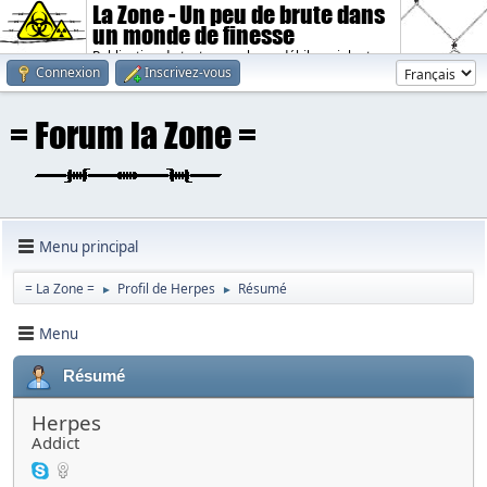
La Zone - Un peu de brute dans
un monde de finesse
Publication de textes sombres, débiles, violents.
Connexion
Inscrivez-vous
Menu principal
= La Zone =
Profil de Herpes
Résumé
►
►
Menu
Résumé
Herpes
Addict