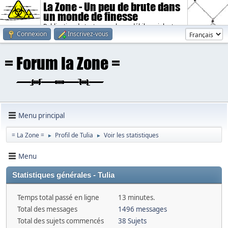
La Zone - Un peu de brute dans
un monde de finesse
Publication de textes sombres, débiles, violents.
Connexion
Inscrivez-vous
Menu principal
= La Zone =
Profil de Tulia
Voir les statistiques
►
►
Menu
Statistiques générales - Tulia
Temps total passé en ligne
13 minutes.
Total des messages
1496 messages
Total des sujets commencés
38 Sujets