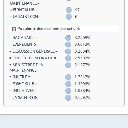
MAINTENANCE =
= FIGHT KLUB =
47
= LA SAINT-CON =
6
Popularité des sections par activité
= BAC A SABLE =
8.2569%
= EVENEMENTS =
3.6613%
= DISCUSSION GENERALE =
3.2034%
= CODE DE CONFORMITE =
2.9302%
= MINISTERE DE LA
2.1277%
MAINTENANCE =
= INUTILE =
1.7847%
= FIGHT KLUB =
1.3296%
= INITIATIVES =
1.0884%
= LA SAINT-CON =
0.1597%