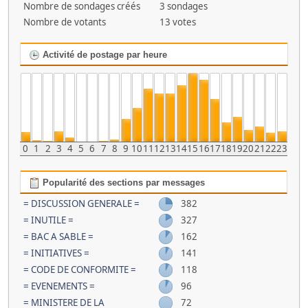
Nombre de sondages créés
3 sondages
Nombre de votants
13 votes
Activité de postage par heure
0
1
2
3
4
5
6
7
8
9
10
11
12
13
14
15
16
17
18
19
20
21
22
23
Popularité des sections par messages
= DISCUSSION GENERALE =
382
= INUTILE =
327
= BAC A SABLE =
162
= INITIATIVES =
141
= CODE DE CONFORMITE =
118
= EVENEMENTS =
96
= MINISTERE DE LA
72