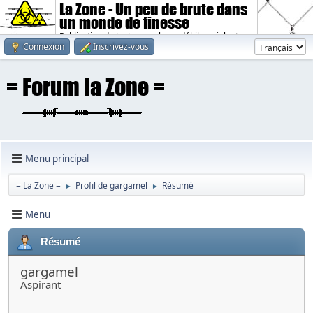
La Zone - Un peu de brute dans
un monde de finesse
Publication de textes sombres, débiles, violents.
Connexion
Inscrivez-vous
Menu principal
= La Zone =
Profil de gargamel
Résumé
►
►
Menu
Résumé
gargamel
Aspirant