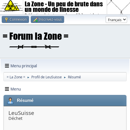
La Zone - Un peu de brute dans
un monde de finesse
Publication de textes sombres, débiles, violents.
Connexion
Inscrivez-vous
Menu principal
= La Zone =
Profil de LeuSuisse
Résumé
►
►
Menu
Résumé
LeuSuisse
Déchet