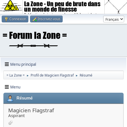
La Zone - Un peu de brute dans
un monde de finesse
Publication de textes sombres, débiles, violents.
Connexion
Inscrivez-vous
Menu principal
= La Zone =
Profil de Magicien Flagstraf
Résumé
►
►
Menu
Résumé
Magicien Flagstraf
Aspirant