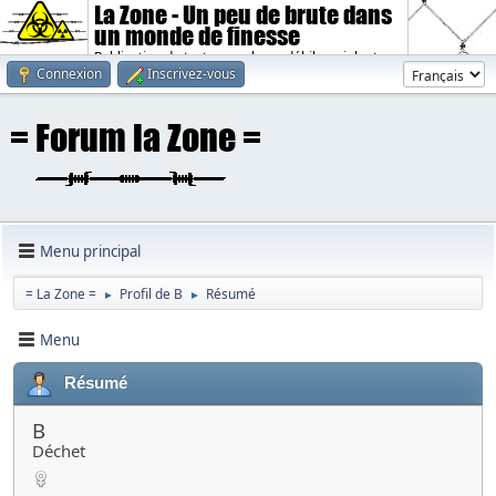
La Zone - Un peu de brute dans
un monde de finesse
Publication de textes sombres, débiles, violents.
Connexion
Inscrivez-vous
Menu principal
= La Zone =
Profil de B
Résumé
►
►
Menu
Résumé
B
Déchet