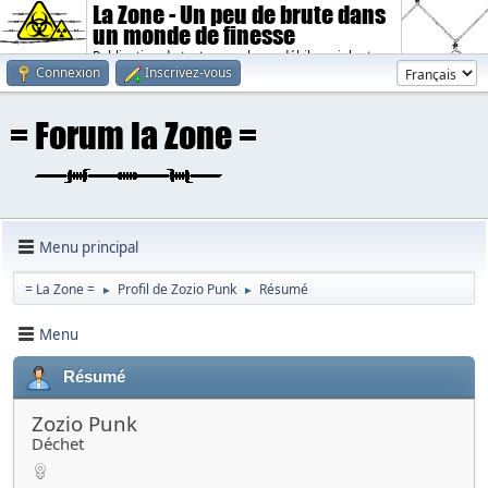
La Zone - Un peu de brute dans
un monde de finesse
Publication de textes sombres, débiles, violents.
Connexion
Inscrivez-vous
Menu principal
= La Zone =
Profil de Zozio Punk
Résumé
►
►
Menu
Résumé
Zozio Punk
Déchet