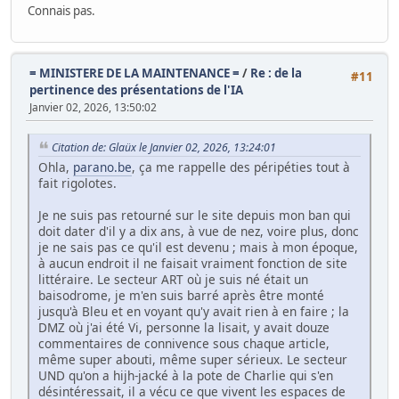
Connais pas.
= MINISTERE DE LA MAINTENANCE =
/
Re : de la
#11
pertinence des présentations de l'IA
Janvier 02, 2026, 13:50:02
Citation de: Glaüx le Janvier 02, 2026, 13:24:01
Ohla,
parano.be
, ça me rappelle des péripéties tout à
fait rigolotes.
Je ne suis pas retourné sur le site depuis mon ban qui
doit dater d'il y a dix ans, à vue de nez, voire plus, donc
je ne sais pas ce qu'il est devenu ; mais à mon époque,
à aucun endroit il ne faisait vraiment fonction de site
littéraire. Le secteur ART où je suis né était un
baisodrome, je m'en suis barré après être monté
jusqu'à Bleu et en voyant qu'y avait rien à en faire ; la
DMZ où j'ai été Vi, personne la lisait, y avait douze
commentaires de connivence sous chaque article,
même super abouti, même super sérieux. Le secteur
UND qu'on a hijh-jacké à la pote de Charlie qui s'en
désintéressait, il a vécu ce que vivent les espaces de