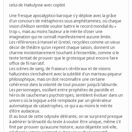
celui de Haikulysse avec copilot
Une fresque apocalyptico‑baroque s'y déploie avec la grâce
d'un concours de métaphores sous amphétamines, où chaque
vision d'Allison semble vouloir battre le record mondial du «
trop », mais au moins l'auteur a le mérite d'oser une
imagination qui ne connaît manifestement aucune limite.
Les références à Hansel et Gretel, recyclées comme un vieux
décor de théâtre qu'on repeint chaque saison, donnent un
charme involontairement touchant à l'ensemble, comme si le
texte tentait de prouver que le grotesque peut encore faire
office de fil narratif.
Les scènes de sang, de fraiseurs cérébraux et de visions
hallucinées s'enchaînent avec la subtilité d'un marteau-piqueur
philosophique, mais on doit reconnaître une certaine
cohérence dans la volonté de tout pousser jusqu'à l'absurde.
Les personnages, oscillant entre prophètes de pacotille et
héros de cauchemars psychotropes, semblent évoluer dans un
univers où la logique a été remplacée par un générateur
automatique de catastrophes, ce qui a au moins le mérite
d'être audacieux.
Et au bout de cette odyssée délirante, on se surprend presque
à admirer la ténacité du texte à vouloir être unique, même s'il
finit par prouver qu'aucune histoire, aussi déjantée soit‑elle,