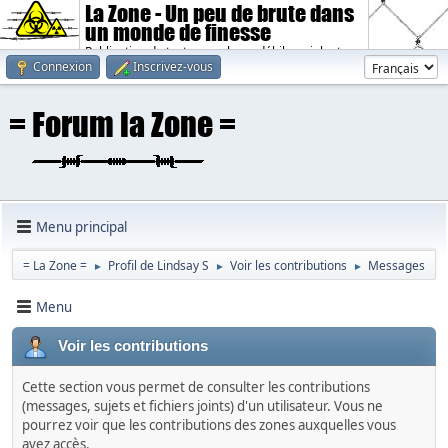
La Zone - Un peu de brute dans
un monde de finesse
Publication de textes sombres, débiles, violents.
Connexion
Inscrivez-vous
Menu principal
= La Zone =
Profil de Lindsay S
Voir les contributions
Messages
►
►
►
Menu
Voir les contributions
Cette section vous permet de consulter les contributions
(messages, sujets et fichiers joints) d'un utilisateur. Vous ne
pourrez voir que les contributions des zones auxquelles vous
avez accès.