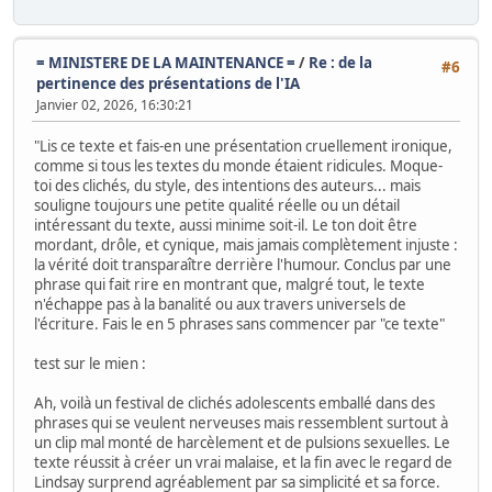
= MINISTERE DE LA MAINTENANCE =
/
Re : de la
#6
pertinence des présentations de l'IA
Janvier 02, 2026, 16:30:21
"Lis ce texte et fais-en une présentation cruellement ironique,
comme si tous les textes du monde étaient ridicules. Moque-
toi des clichés, du style, des intentions des auteurs... mais
souligne toujours une petite qualité réelle ou un détail
intéressant du texte, aussi minime soit-il. Le ton doit être
mordant, drôle, et cynique, mais jamais complètement injuste :
la vérité doit transparaître derrière l'humour. Conclus par une
phrase qui fait rire en montrant que, malgré tout, le texte
n'échappe pas à la banalité ou aux travers universels de
l'écriture. Fais le en 5 phrases sans commencer par "ce texte"
test sur le mien :
Ah, voilà un festival de clichés adolescents emballé dans des
phrases qui se veulent nerveuses mais ressemblent surtout à
un clip mal monté de harcèlement et de pulsions sexuelles. Le
texte réussit à créer un vrai malaise, et la fin avec le regard de
Lindsay surprend agréablement par sa simplicité et sa force.