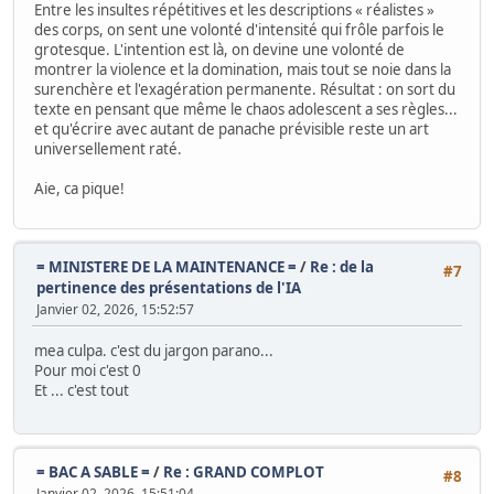
Entre les insultes répétitives et les descriptions « réalistes »
des corps, on sent une volonté d'intensité qui frôle parfois le
grotesque. L'intention est là, on devine une volonté de
montrer la violence et la domination, mais tout se noie dans la
surenchère et l'exagération permanente. Résultat : on sort du
texte en pensant que même le chaos adolescent a ses règles...
et qu'écrire avec autant de panache prévisible reste un art
universellement raté.
Aie, ca pique!
= MINISTERE DE LA MAINTENANCE =
/
Re : de la
#7
pertinence des présentations de l'IA
Janvier 02, 2026, 15:52:57
mea culpa. c'est du jargon parano...
Pour moi c'est 0
Et ... c'est tout
= BAC A SABLE =
/
Re : GRAND COMPLOT
#8
Janvier 02, 2026, 15:51:04