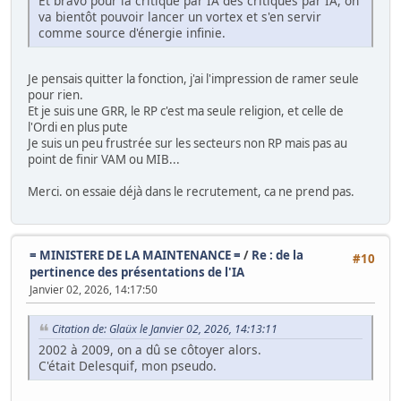
Et bravo pour la critique par IA des critiques par IA, on
va bientôt pouvoir lancer un vortex et s'en servir
comme source d'énergie infinie.
Je pensais quitter la fonction, j'ai l'impression de ramer seule
pour rien.
Et je suis une GRR, le RP c'est ma seule religion, et celle de
l'Ordi en plus pute
Je suis un peu frustrée sur les secteurs non RP mais pas au
point de finir VAM ou MIB...
Merci. on essaie déjà dans le recrutement, ca ne prend pas.
= MINISTERE DE LA MAINTENANCE =
/
Re : de la
#10
pertinence des présentations de l'IA
Janvier 02, 2026, 14:17:50
Citation de: Glaüx le Janvier 02, 2026, 14:13:11
2002 à 2009, on a dû se côtoyer alors.
C'était Delesquif, mon pseudo.