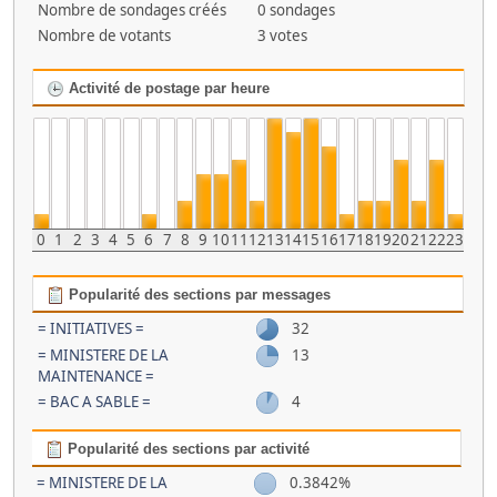
Nombre de sondages créés
0 sondages
Nombre de votants
3 votes
Activité de postage par heure
0
1
2
3
4
5
6
7
8
9
10
11
12
13
14
15
16
17
18
19
20
21
22
23
Popularité des sections par messages
= INITIATIVES =
32
= MINISTERE DE LA
13
MAINTENANCE =
= BAC A SABLE =
4
Popularité des sections par activité
= MINISTERE DE LA
0.3842%