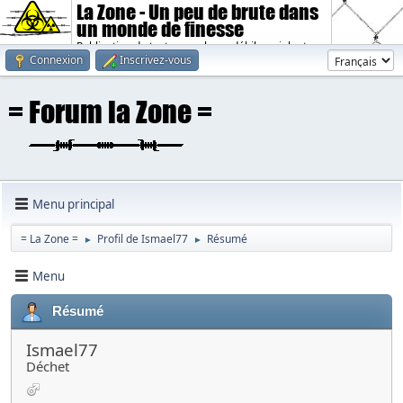
La Zone - Un peu de brute dans
un monde de finesse
Publication de textes sombres, débiles, violents.
Connexion
Inscrivez-vous
Menu principal
= La Zone =
Profil de Ismael77
Résumé
►
►
Menu
Résumé
Ismael77
Déchet