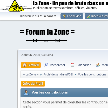
La Zone - Un peu de brute dans un
Publication de textes sombres, débiles, violents.
Bienvenue sur
= La Zone =
.
Connexion
Inscrivez-vo
Août 06, 2026, 04:24:54
Accueil
Rechercher
Calendrier
Mem
= La Zone =
Profil de sandrineP53!
Voir les contributions
►
►
Infos du Profil
Voir les contributions
Cette section vous permet de consulter les contributions (
accès.