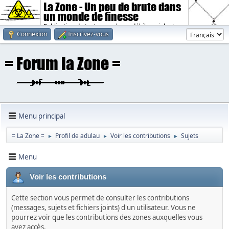
La Zone - Un peu de brute dans
un monde de finesse
Publication de textes sombres, débiles, violents.
Connexion
Inscrivez-vous
Menu principal
= La Zone =
Profil de adulau
Voir les contributions
Sujets
►
►
►
Menu
Voir les contributions
Cette section vous permet de consulter les contributions
(messages, sujets et fichiers joints) d'un utilisateur. Vous ne
pourrez voir que les contributions des zones auxquelles vous
avez accès.