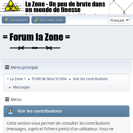
La Zone - Un peu de brute dans
un monde de finesse
Publication de textes sombres, débiles, violents.
Connexion
Inscrivez-vous
Menu principal
= La Zone =
Profil de Nino St Félix
Voir les contributions
►
►
Messages
►
Menu
Voir les contributions
Cette section vous permet de consulter les contributions
(messages, sujets et fichiers joints) d'un utilisateur. Vous ne