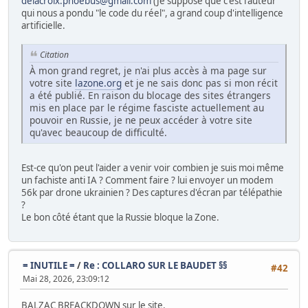
delacroix.phoebus@gmail.com
(Je suppose que c'est l'auteur
qui nous a pondu "le code du réel", a grand coup d'intelligence
artificielle.
Citation
À mon grand regret, je n'ai plus accès à ma page sur
votre site
lazone.org
et je ne sais donc pas si mon récit
a été publié. En raison du blocage des sites étrangers
mis en place par le régime fasciste actuellement au
pouvoir en Russie, je ne peux accéder à votre site
qu'avec beaucoup de difficulté.
Est-ce qu'on peut l'aider a venir voir combien je suis moi même
un fachiste anti IA ? Comment faire ? lui envoyer un modem
56k par drone ukrainien ? Des captures d'écran par télépathie
?
Le bon côté étant que la Russie bloque la Zone.
= INUTILE =
/
Re : COLLARO SUR LE BAUDET §§
#42
Mai 28, 2026, 23:09:12
BALZAC BREACKDOWN sur le site.