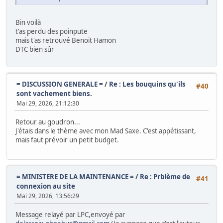
Bin voilà
t'as perdu des poinpute
mais t'as retrouvé Benoit Hamon
DTC bien sûr
= DISCUSSION GENERALE =
/
Re : Les bouquins qu'ils
#40
sont vachement biens.
Mai 29, 2026, 21:12:30
Retour au goudron...
J'étais dans le thème avec mon Mad Saxe. C'est appétissant,
mais faut prévoir un petit budget.
= MINISTERE DE LA MAINTENANCE =
/
Re : Prblème de
#41
connexion au site
Mai 29, 2026, 13:56:29
Message relayé par LPC,envoyé par