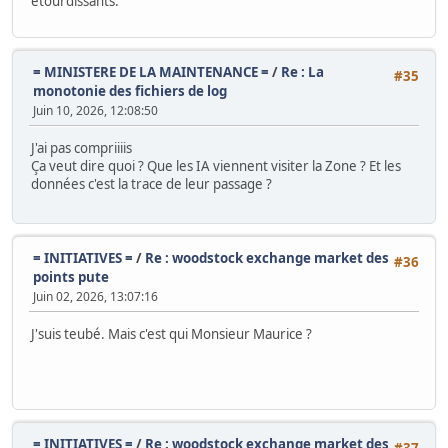
étourdissants.
= MINISTERE DE LA MAINTENANCE =
/
Re : La
#35
monotonie des fichiers de log
Juin 10, 2026, 12:08:50
J'ai pas compriiiis
Ça veut dire quoi ? Que les IA viennent visiter la Zone ? Et les
données c'est la trace de leur passage ?
= INITIATIVES =
/
Re : woodstock exchange market des
#36
points pute
Juin 02, 2026, 13:07:16
J'suis teubé. Mais c'est qui Monsieur Maurice ?
= INITIATIVES =
/
Re : woodstock exchange market des
#37