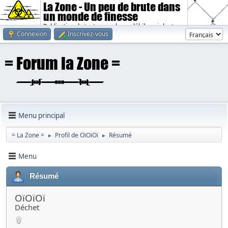
La Zone - Un peu de brute dans
un monde de finesse
Publication de textes sombres, débiles, violents.
Connexion
Inscrivez-vous
Menu principal
= La Zone =
Profil de OïOïOï
Résumé
►
►
Menu
Résumé
OïOïOï
Déchet