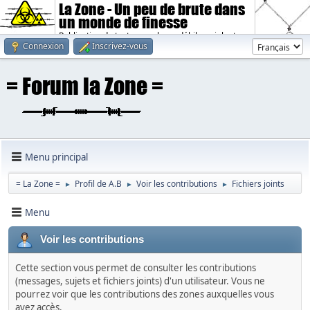
La Zone - Un peu de brute dans
un monde de finesse
Publication de textes sombres, débiles, violents.
Connexion
Inscrivez-vous
Menu principal
= La Zone =
Profil de A.B
Voir les contributions
Fichiers joints
►
►
►
Menu
Voir les contributions
Cette section vous permet de consulter les contributions
(messages, sujets et fichiers joints) d'un utilisateur. Vous ne
pourrez voir que les contributions des zones auxquelles vous
avez accès.