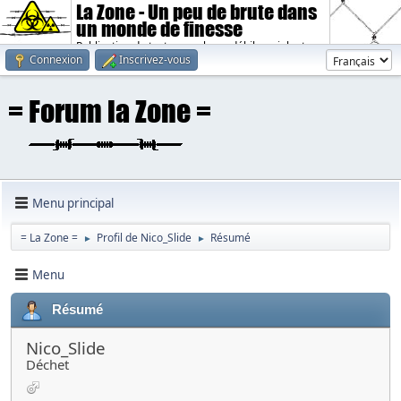
La Zone - Un peu de brute dans
un monde de finesse
Publication de textes sombres, débiles, violents.
Connexion
Inscrivez-vous
Menu principal
= La Zone =
Profil de Nico_Slide
Résumé
►
►
Menu
Résumé
Nico_Slide
Déchet