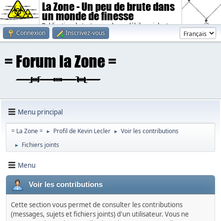
La Zone - Un peu de brute dans
un monde de finesse
Publication de textes sombres, débiles, violents.
Connexion
Inscrivez-vous
Menu principal
= La Zone =
Profil de Kevin Lecler
Voir les contributions
►
►
Fichiers joints
►
Menu
Voir les contributions
Cette section vous permet de consulter les contributions
(messages, sujets et fichiers joints) d'un utilisateur. Vous ne