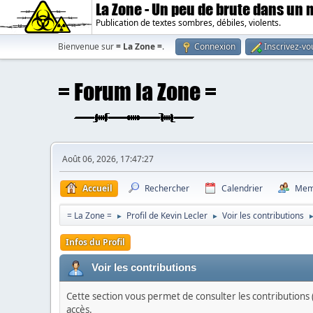
La Zone - Un peu de brute dans un
Publication de textes sombres, débiles, violents.
Bienvenue sur
= La Zone =
.
Connexion
Inscrivez-vo
Août 06, 2026, 17:47:27
Accueil
Rechercher
Calendrier
Mem
= La Zone =
Profil de Kevin Lecler
Voir les contributions
►
►
Infos du Profil
Voir les contributions
Cette section vous permet de consulter les contributions (
accès.