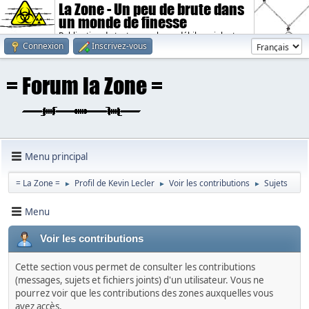
La Zone - Un peu de brute dans
un monde de finesse
Publication de textes sombres, débiles, violents.
Connexion
Inscrivez-vous
Menu principal
= La Zone =
Profil de Kevin Lecler
Voir les contributions
Sujets
►
►
►
Menu
Voir les contributions
Cette section vous permet de consulter les contributions
(messages, sujets et fichiers joints) d'un utilisateur. Vous ne
pourrez voir que les contributions des zones auxquelles vous
avez accès.