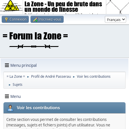
La Zone - Un peu de brute dans
un monde de finesse
Publication de textes sombres, débiles, violents.
Connexion
Inscrivez-vous
Menu principal
= La Zone =
Profil de André Passerau
Voir les contributions
►
►
Sujets
►
Menu
Voir les contributions
Cette section vous permet de consulter les contributions
(messages, sujets et fichiers joints) d'un utilisateur. Vous ne