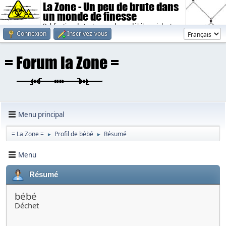
La Zone - Un peu de brute dans
un monde de finesse
Publication de textes sombres, débiles, violents.
Connexion
Inscrivez-vous
Menu principal
= La Zone =
Profil de bébé
Résumé
►
►
Menu
Résumé
bébé
Déchet