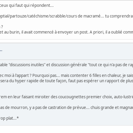
s ceux qui faut qui répondent...
ptial/partouze/catéchisme/scrabble/cours de macramé... tu comprendras 
 ?
t au burin, il avait commencé à envoyer un post. A priori, il a oublié comm
..
sable "discussions inutiles" et discussion générale "tout ce qui n'a pas de r
ec moi à l'appart ? Pourquoi pas... mais contenter 6 filles en chaleur, je sais
a sera du hyper rapide de toute façon, faut pas espérer un rapport de plus 
harem en leur faisant miroiter des coucougnettes premier choix, auto-lus
 pas de mourron, y a pas de castration de prévue... chuis grande et magna
rop plat...*