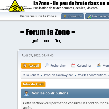
La Zone - Un peu de brute dans un
Publication de textes sombres, débiles, violents.
Bienvenue sur
= La Zone =
.
Connexion
Inscrivez-vo
Août 07, 2026, 01:47:45
Accueil
Rechercher
Calendrier
Mem
= La Zone =
Profil de Gwenwyfhar
Voir les contributions
►
►
Infos du Profil
Voir les contributions
Cette section vous permet de consulter les contributions (
accès.