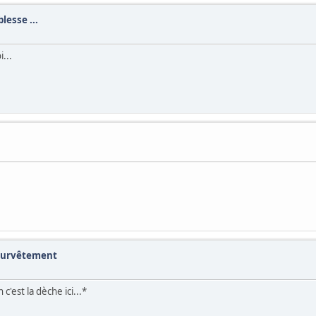
lesse ...
...
 survêtement
c'est la dèche ici...*