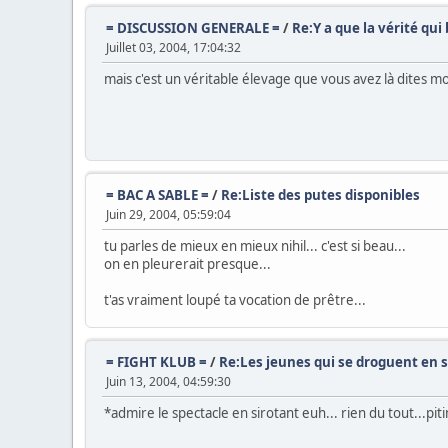
= DISCUSSION GENERALE =
/
Re:Y a que la vérité qui b
Juillet 03, 2004, 17:04:32
mais c'est un véritable élevage que vous avez là dites moi
= BAC A SABLE =
/
Re:Liste des putes disponibles
Juin 29, 2004, 05:59:04
tu parles de mieux en mieux nihil... c'est si beau...
on en pleurerait presque...
t'as vraiment loupé ta vocation de prêtre...
= FIGHT KLUB =
/
Re:Les jeunes qui se droguent en
Juin 13, 2004, 04:59:30
*admire le spectacle en sirotant euh... rien du tout...pitin 