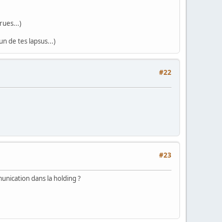
ues...)
un de tes lapsus...)
#22
#23
munication dans la holding ?