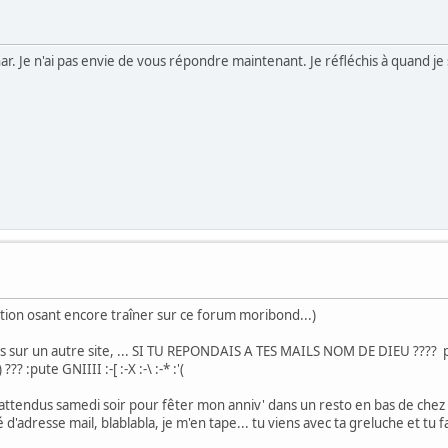
 Je n'ai pas envie de vous répondre maintenant. Je réfléchis à quand je so
llution osant encore traîner sur ce forum moribond...)
ards sur un autre site, ... SI TU REPONDAIS A TES MAILS NOM DE DIEU ???? p
? :pute GNIIII :-[ :-X :-\ :-* :'(
 attendus samedi soir pour fêter mon anniv' dans un resto en bas de chez 
'adresse mail, blablabla, je m'en tape... tu viens avec ta greluche et tu fa