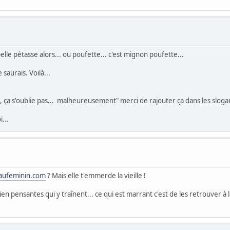
elle pétasse alors... ou poufette... c'est mignon poufette...
 saurais. Voilà...
, ça s'oublie pas... malheureusement" merci de rajouter ça dans les slogans
...
aufeminin.com
? Mais elle t'emmerde la vieille !
 pensantes qui y traînent... ce qui est marrant c'est de les retrouver à la