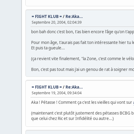
= FIGHT KLUB =
/
Re:Aka...
Septembre 20, 2004, 02:04:39
bon bah donc c'est bon, t'as bien encore l'âge qu'on t'app
Pour mon âge, t'aurais pas fait ton intéressante hier tu le
Et puis ta gueule...
(ça revient vite finalement, "la Zone, c'est comme le vélo
Bon, c'est pas tout mais j'ai un genou de rat à soigner moi
= FIGHT KLUB =
/
Re:Aka...
Septembre 19, 2004, 09:34:04
Aka ! Pétasse ! Comment ça c'est les vieilles qui vont sur
(maintenant c'est plutôt justement des pétasses BCBG bien
que celui chez Ric et sur Infidélité ou autre...)