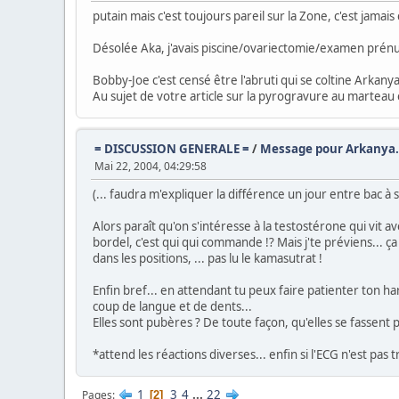
putain mais c'est toujours pareil sur la Zone, c'est jamai
Désolée Aka, j'avais piscine/ovariectomie/examen prénu
Bobby-Joe c'est censé être l'abruti qui se coltine Arkanya
Au sujet de votre article sur la pyrogravure au marteau e
= DISCUSSION GENERALE =
/
Message pour Arkanya.
Mai 22, 2004, 04:29:58
(... faudra m'expliquer la différence un jour entre bac à 
Alors paraît qu'on s'intéresse à la testostérone qui vit av
bordel, c'est qui qui commande !? Mais j'te préviens... ç
dans les positions, ... pas lu le kamasutrat !
Enfin bref... en attendant tu peux faire patienter ton 
coup de langue et de dents...
Elles sont pubères ? De toute façon, qu'elles se fassent
*attend les réactions diverses... enfin si l'ECG n'est pas t
1
3
4
...
22
Pages
2