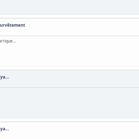
 survêtement
rrique...
ya...
ya...