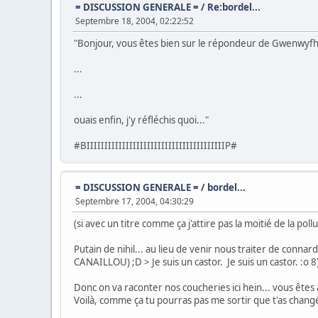
= DISCUSSION GENERALE =
/
Re:bordel...
Septembre 18, 2004, 02:22:52
"Bonjour, vous êtes bien sur le répondeur de Gwenwyfhar.
...
...
ouais enfin, j'y réfléchis quoi..."
#BIIIIIIIIIIIIIIIIIIIIIIIIIIIIIIIIIIIIIIIP#
= DISCUSSION GENERALE =
/
bordel...
Septembre 17, 2004, 04:30:29
(si avec un titre comme ça j'attire pas la moitié de la po
Putain de nihil... au lieu de venir nous traiter de conn
CANAILLOU) ;D > Je suis un castor. Je suis un castor. :o 8) ??
Donc on va raconter nos coucheries ici hein... vous êtes
Voilà, comme ça tu pourras pas me sortir que t'as changé d