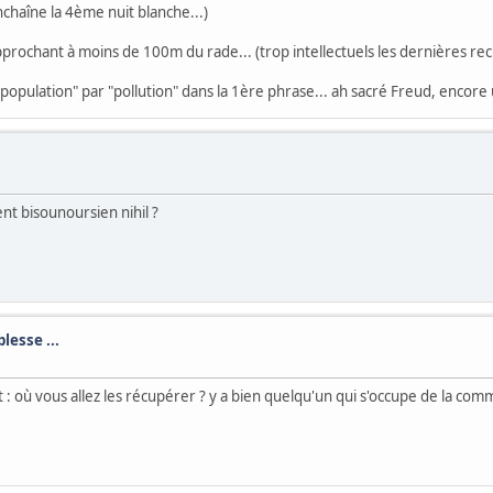
enchaîne la 4ème nuit blanche...)
rochant à moins de 100m du rade... (trop intellectuels les dernières recr
 "population" par "pollution" dans la 1ère phrase... ah sacré Freud, encore 
nt bisounoursien nihil ?
lesse ...
 : où vous allez les récupérer ? y a bien quelqu'un qui s'occupe de la com