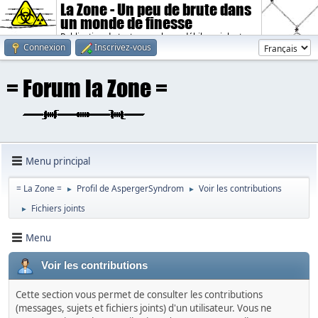
La Zone - Un peu de brute dans
un monde de finesse
Publication de textes sombres, débiles, violents.
Connexion
Inscrivez-vous
Menu principal
= La Zone =
Profil de AspergerSyndrom
Voir les contributions
►
►
Fichiers joints
►
Menu
Voir les contributions
Cette section vous permet de consulter les contributions
(messages, sujets et fichiers joints) d'un utilisateur. Vous ne