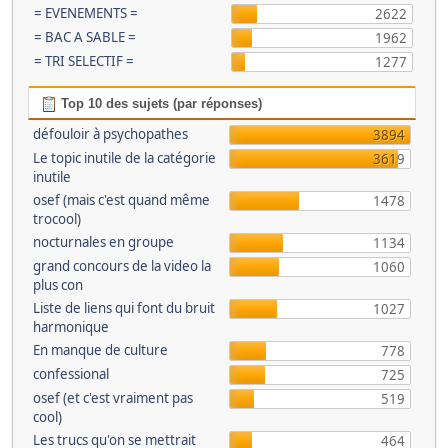
= EVENEMENTS =
2622
= BAC A SABLE =
1962
= TRI SELECTIF =
1277
Top 10 des sujets (par réponses)
défouloir à psychopathes
3894
Le topic inutile de la catégorie
3619
inutile
osef (mais c'est quand même
1478
trocool)
nocturnales en groupe
1134
grand concours de la video la
1060
plus con
Liste de liens qui font du bruit
1027
harmonique
En manque de culture
778
confessional
725
osef (et c'est vraiment pas
519
cool)
Les trucs qu'on se mettrait
464