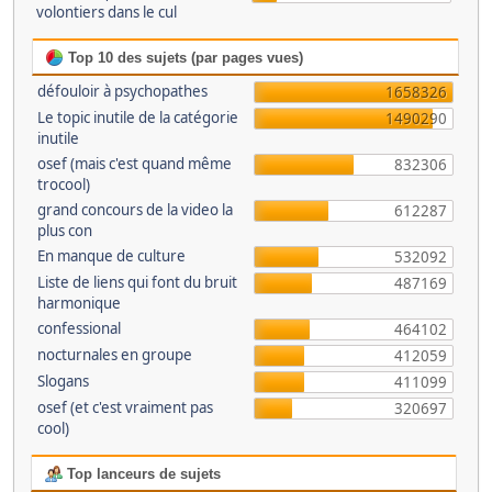
volontiers dans le cul
Top 10 des sujets (par pages vues)
défouloir à psychopathes
1658326
Le topic inutile de la catégorie
1490290
inutile
osef (mais c'est quand même
832306
trocool)
grand concours de la video la
612287
plus con
En manque de culture
532092
Liste de liens qui font du bruit
487169
harmonique
confessional
464102
nocturnales en groupe
412059
Slogans
411099
osef (et c'est vraiment pas
320697
cool)
Top lanceurs de sujets