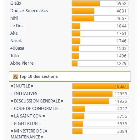
Glaüx
5952
Dourak Smerdiakov
4831
nihil
4667
Le Duc
1844
Aka
1761
Narak
1746
400asa
1503
Tulia
1496
Abbe Pierre
1229
Top 10 des sections
= INUTILE =
18321
= INITIATIVES =
12955
= DISCUSSION GENERALE =
11925
= CODE DE CONFORMITE =
4027
= LA SAINT-CON =
3756
= FIGHT KLUB =
3535
= MINISTERE DE LA
3384
MAINTENANCE =