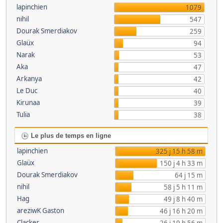
lapinchien
1079
nihil
547
Dourak Smerdiakov
259
Glaüx
94
Narak
53
Aka
47
Arkanya
42
Le Duc
40
Kirunaa
39
Tulia
38
Le plus de temps en ligne
lapinchien
325 j 15 h 58 m
Glaüx
150 j 4 h 33 m
Dourak Smerdiakov
64 j 15 m
nihil
58 j 5 h 11 m
Hag
49 j 8 h 40 m
areziwK Gaston
46 j 16 h 20 m
Clacker