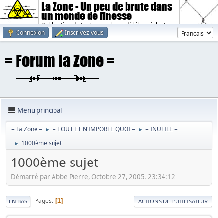
La Zone - Un peu de brute dans
un monde de finesse
Publication de textes sombres, débiles, violents.
Connexion
Inscrivez-vous
Menu principal
= La Zone =
= TOUT ET N'IMPORTE QUOI =
= INUTILE =
►
►
1000ème sujet
►
1000ème sujet
Démarré par Abbe Pierre, Octobre 27, 2005, 23:34:12
Pages
1
EN BAS
ACTIONS DE L'UTILISATEUR