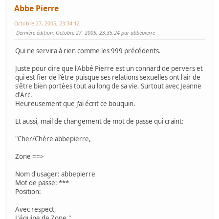
Abbe Pierre
Octobre 27, 2005, 23:34:12
Dernière édition
: Octobre 27, 2005, 23:35:24 par abbepierre
Qui ne servira à rien comme les 999 précédents.
Juste pour dire que l'Abbé Pierre est un connard de pervers et
qui est fier de l'être puisque ses relations sexuelles ont l'air de
s'être bien portées tout au long de sa vie. Surtout avec Jeanne
d'Arc.
Heureusement que j'ai écrit ce bouquin.
Et aussi, mail de changement de mot de passe qui craint:
"Cher/Chère abbepierre,
Zone ==>
Nom d'usager: abbepierre
Mot de passe: ***
Position:
Avec respect,
L'équipe de Zone."