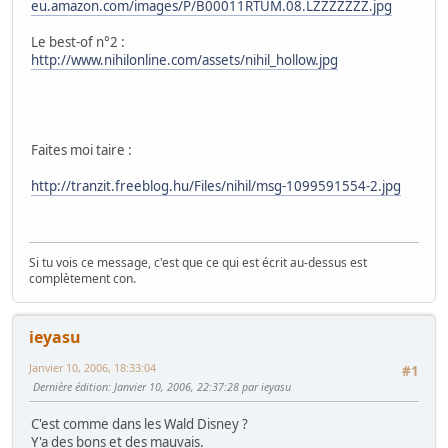
eu.amazon.com/images/P/B00011RTUM.08.LZZZZZZZ.jpg
Le best-of n°2 :
http://www.nihilonline.com/assets/nihil_hollow.jpg
Faites moi taire :
http://tranzit.freeblog.hu/Files/nihil/msg-1099591554-2.jpg
Si tu vois ce message, c'est que ce qui est écrit au-dessus est
complètement con.
ieyasu
Janvier 10, 2006, 18:33:04
#1
Dernière édition
: Janvier 10, 2006, 22:37:28 par ieyasu
C'est comme dans les Wald Disney ?
Y'a des bons et des mauvais.