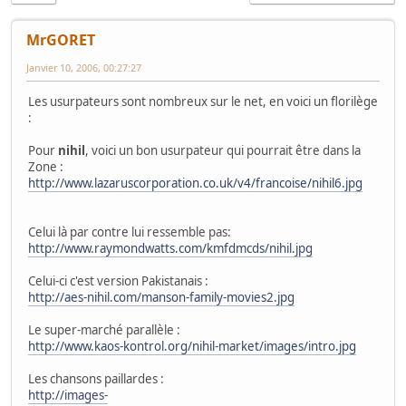
MrGORET
Janvier 10, 2006, 00:27:27
Les usurpateurs sont nombreux sur le net, en voici un florilège
:
Pour
nihil
, voici un bon usurpateur qui pourrait être dans la
Zone :
http://www.lazaruscorporation.co.uk/v4/francoise/nihil6.jpg
Celui là par contre lui ressemble pas:
http://www.raymondwatts.com/kmfdmcds/nihil.jpg
Celui-ci c'est version Pakistanais :
http://aes-nihil.com/manson-family-movies2.jpg
Le super-marché parallèle :
http://www.kaos-kontrol.org/nihil-market/images/intro.jpg
Les chansons paillardes :
http://images-