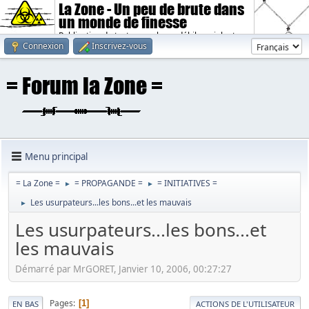
La Zone - Un peu de brute dans
un monde de finesse
Publication de textes sombres, débiles, violents.
Connexion
Inscrivez-vous
Menu principal
= La Zone =
= PROPAGANDE =
= INITIATIVES =
►
►
Les usurpateurs...les bons...et les mauvais
►
Les usurpateurs...les bons...et
les mauvais
Démarré par MrGORET, Janvier 10, 2006, 00:27:27
Pages
1
EN BAS
ACTIONS DE L'UTILISATEUR