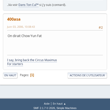
..Va voir
Dans Ton Cul™
si j'y suis (connard).
400asa
Juin 03, 2006, 10:08:43
#2
On dirait Chow Yun Fat
I say, bring back the Circus Maximus
For starters
Pages
1
EN HAUT
ACTIONS DE L'UTILISATEUR
|
Aide
En haut ▲
,
SMF 2.1.7 © 2026
Simple Machines