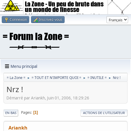
La Zone - Un peu de brute dans
un monde de finesse
Publication de textes sombres, débiles, violents.
Connexion
Inscrivez-vous
Menu principal
= La Zone =
= TOUT ET N'IMPORTE QUOI =
= INUTILE =
Nrz !
►
►
►
Nrz !
Démarré par Ariankh, Juin 01, 2006, 18:29:26
Pages
1
EN BAS
ACTIONS DE L'UTILISATEUR
Ariankh