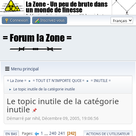
La Zone - Un peu de brute dans
un monde de finesse
Publication de textes sombres, débiles, violents.
Connexion
Inscrivez-vous
Menu principal
= La Zone =
= TOUT ET N'IMPORTE QUOI =
= INUTILE =
►
►
Le topic inutile de la catégorie inutile
►
Le topic inutile de la catégorie
inutile
Démarré par nihil, Décembre 09, 2005, 19:06:56
1
...
240
241
Pages
242
EN BAS
ACTIONS DE L'UTILISATEUR