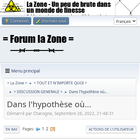
La Zone - Un peu de brute dans
un monde de finesse
Publication de textes sombres, débiles, violents.
Connexion
Inscrivez-vous
Menu principal
= La Zone =
= TOUT ET N'IMPORTE QUOI =
►
= DISCUSSION GENERALE =
Dans l'hypothèse où...
►
►
Dans l'hypothèse où...
Démarré par Charogne, Septembre 26, 2022, 21:48:31
1
2
Pages
3
EN BAS
ACTIONS DE L'UTILISATEUR