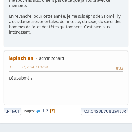
me souviens absolument pas de ce que j'ai foutu avec ce
mémoire.
En revanche, pour cette année, je me suis épris de Salomé. l y
a des danseuses orientales, de l'inceste, du sexe, du sang, des
hommes de foi et des têtes qui tombent. C'est bien plus
intéressant.
lapinchien
admin zonard
Octobre 27, 2024, 11:37:28
#32
Léa Salomé ?
1
2
Pages
3
EN HAUT
ACTIONS DE L'UTILISATEUR