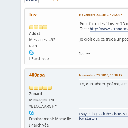
Inv
Novembre 23, 2010, 12:55:27
Pour faire des films en 3D 
Test :
http://www.xtranorm
Addict
Je crois que ce truc a un pot
Messages: 492
Rien.
][>:=~+
IP archivée
400asa
Novembre 23, 2010, 15:38:45
Le, euh, ahem, poême, est d
Zonard
Messages: 1503
*BLOUAARGH*
I say, bring back the Circus M
For starters
Emplacement: Marseille
IP archivée