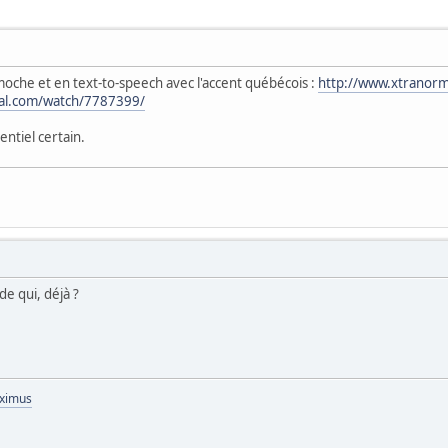
moche et en text-to-speech avec l'accent québécois :
http://www.xtranor
al.com/watch/7787399/
entiel certain.
e qui, déjà ?
aximus