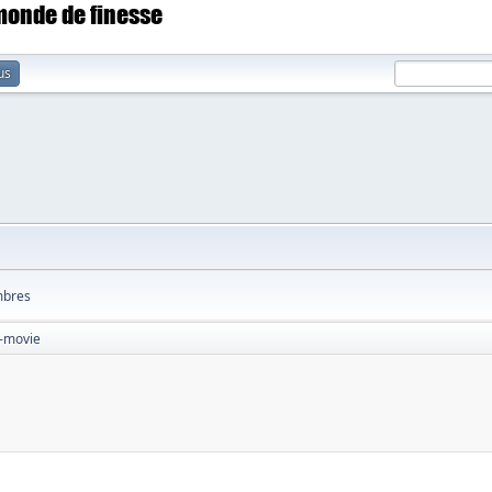
 monde de finesse
us
bres
o-movie