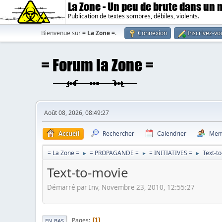
La Zone - Un peu de brute dans un
Publication de textes sombres, débiles, violents.
Bienvenue sur
= La Zone =
.
Connexion
Inscrivez-vo
Août 08, 2026, 08:49:27
Accueil
Rechercher
Calendrier
Mem
= La Zone =
= PROPAGANDE =
= INITIATIVES =
Text-t
►
►
►
Text-to-movie
Démarré par Inv, Novembre 23, 2010, 12:55:27
Pages
1
EN BAS