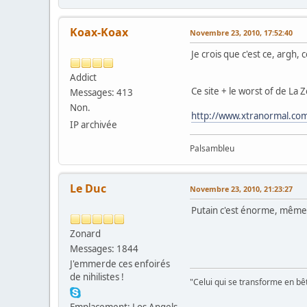
Koax-Koax
Novembre 23, 2010, 17:52:40
Je crois que c'est ce, argh, c
Addict
Ce site + le worst of de La
Messages: 413
Non.
http://www.xtranormal.co
IP archivée
Palsambleu
Le Duc
Novembre 23, 2010, 21:23:27
Putain c'est énorme, même
Zonard
Messages: 1844
J'emmerde ces enfoirés
de nihilistes !
"Celui qui se transforme en bê
Emplacement: Los Angels