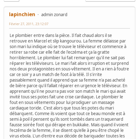
lapinchien
admin zonard
Février 27, 2011, 23:12:07
Le plombier entre dans la pièce. Il fait chaud alors il se
retrouve en Marcel et slip kangourou. La femme délaisse par
son mari lui indique où se trouve le téléviseur et commence à
retirer sa robe car elle fait de l'eczéma et ça la gratte
horriblement. Le plombier lui fait remarquer qu'il ne sait pas
réparer les téléviseurs. Le mari fait alors irruption et surprend
nos deux protagonistes en sous-vêtement. Il en a rien à foutre
car ce soir y a un match de foot à la télé. Il s'irrite
passablement quand il apprend que sa femme n'a pas acheté
de bière parce qu'il fallait réparer en urgence le téléviseur. En
apprenant qu'il ne pourra pas voir son match le mari qui avait
invité tous ses potes fait une crise cardiaque. Le plombier le
fout en sous vêtements pour lui prodiguer un massage
cardiaque toride. C'est alors que tous les potes du mari
débarquent. Comme ils voient que tout ce beau monde est à
semi à poil il pensent qu'ils sont tombés dans un traquenard
fausse soirée foot qui dérape en bukkake. Mais quand il voient
l'eczéma de la femme, il se disent qu'elle à peu être chopé le
virus ebola. L'un d'entre eux décide de bariquader toutes les