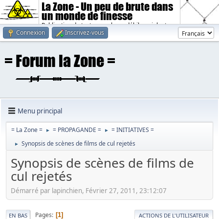
La Zone - Un peu de brute dans
un monde de finesse
Publication de textes sombres, débiles, violents.
Connexion
Inscrivez-vous
Menu principal
= La Zone =
= PROPAGANDE =
= INITIATIVES =
►
►
Synopsis de scènes de films de cul rejetés
►
Synopsis de scènes de films de
cul rejetés
Démarré par lapinchien, Février 27, 2011, 23:12:07
Pages
1
EN BAS
ACTIONS DE L'UTILISATEUR